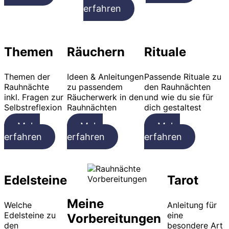
erfahren
Themen
Räuchern
Rituale
Themen der
Ideen & Anleitungen
Passende Rituale zu
Rauhnächte
zu passendem
den Rauhnächten
inkl. Fragen zur
Räucherwerk in den
und wie du sie für
Selbstreflexion
Rauhnächten
dich gestaltest
Mehr
Mehr
Mehr
erfahren
erfahren
erfahren
Edelsteine
Tarot
Meine
Welche
Anleitung für
Edelsteine zu
eine
Vorbereitungen
den
besondere Art