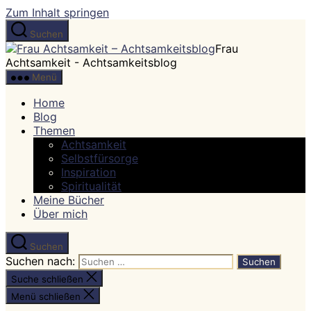
Zum Inhalt springen
Suchen
Frau
Achtsamkeit - Achtsamkeitsblog
Menü
Home
Blog
Themen
Achtsamkeit
Selbstfürsorge
Inspiration
Spiritualität
Meine Bücher
Über mich
Suchen
Suchen nach:
Suche schließen
Menü schließen