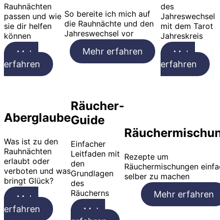
Rauhnächten
des
So bereite ich mich auf
passen und wie
Jahreswechsel
die Rauhnächte und den
sie dir helfen
mit dem Tarot
Jahreswechsel vor
können
Jahreskreis
Mehr erfahren
Mehr
Mehr
erfahren
erfahren
Räucher-
Aberglaube
Guide
Räuchermischu
Was ist zu den
Einfacher
Rauhnächten
Leitfaden mit
Rezepte um
erlaubt oder
den
Räuchermischungen einfa
verboten und was
Grundlagen
selber zu machen
bringt Glück?
des
Räucherns
Mehr erfahren
Mehr
erfahren
Mehr