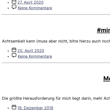
Veröffentlichungsdatum
27. April 2020
zu
Keine Kommentare
#mindfulmonday
–
Bedingungslos
l(i)eben?
#min
(Vorbereitung
Metta-
Achtsamkeit kann (muss aber nicht, bitte hierzu auch no
Bhavana)
Veröffentlichungsdatum
20. April 2020
zu
Keine Kommentare
#mindfulmonday
–
Achtsamkeit
in
Me
Krisenzeiten
Die größte Herausforderung für mich liegt darin, mehr Ac
Veröffentlichungsdatum
19. Dezember 2019