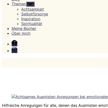
Themen
Untermenü
anzeigen
Achtsamkeit
Selbstfürsorge
Inspiration
Spiritualität
Meine Bücher
Über mich
Facebook
Instagram
Hilfreiche Anregungen für alle, denen das Ausmisten emoti