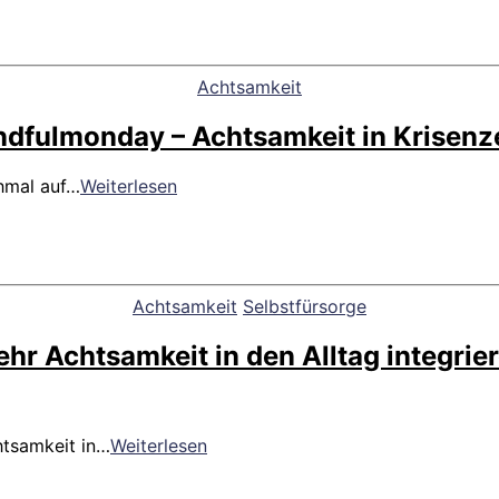
Bedingungslos
l(i)eben?
(Vorbereitung
Metta-
Kategorien
Achtsamkeit
Bhavana)
dfulmonday – Achtsamkeit in Krisenz
#mindfulmonday
chmal auf…
Weiterlesen
–
Achtsamkeit
in
Krisenzeiten
Kategorien
Achtsamkeit
Selbstfürsorge
hr Achtsamkeit in den Alltag integrie
Mehr
htsamkeit in…
Weiterlesen
Achtsamkeit
in