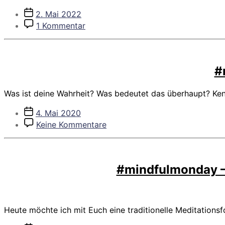
Veröffentlichungsdatum
2. Mai 2022
zu
1 Kommentar
Achtsames
Ausmisten
#
Was ist deine Wahrheit? Was bedeutet das überhaupt? Ken
Veröffentlichungsdatum
4. Mai 2020
zu
Keine Kommentare
#mindfulmonday
–
Meine
innere
#mindfulmonday –
Wahrheit
Heute möchte ich mit Euch eine traditionelle Meditationsf