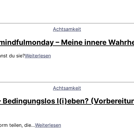
Ausmisten
Kategorien
Achtsamkeit
mindfulmonday – Meine innere Wahrhe
#mindfulmonday
nst du sie?
Weiterlesen
–
Meine
innere
Wahrheit
Kategorien
Achtsamkeit
 Bedingungslos l(i)eben? (Vorbereitu
#mindfulmonday
orm teilen, die…
Weiterlesen
–