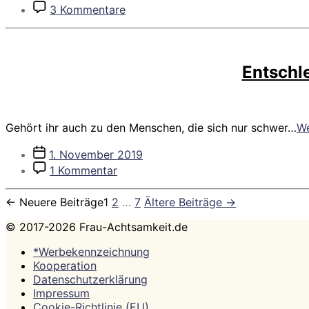
zu
3 Kommentare
Mehr
Achtsamkeit
in
den
Entschl
Alltag
integrieren
Gehört ihr auch zu den Menschen, die sich nur schwer…
We
Veröffentlichungsdatum
1. November 2019
zu
1 Kommentar
Entschleunigt
atmen
Seitennummerierung
←
Neuere
Beiträge
1
2
…
7
Ältere
Beiträge
→
–
der
Nadi
© 2017-2026 Frau-Achtsamkeit.de
Shodhana
Beiträge
Wechselatmung
*Werbekennzeichnung
Kooperation
Datenschutzerklärung
Impressum
Cookie-Richtlinie (EU)