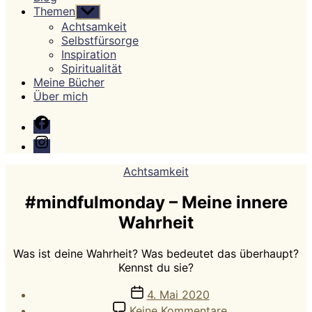
Themen
Untermenü
anzeigen
Achtsamkeit
Selbstfürsorge
Inspiration
Spiritualität
Meine Bücher
Über mich
Facebook
Instagram
Kategorien
Achtsamkeit
#mindfulmonday – Meine innere
Wahrheit
Was ist deine Wahrheit? Was bedeutet das überhaupt?
Kennst du sie?
Veröffentlichungsdatum
4. Mai 2020
zu
Keine Kommentare