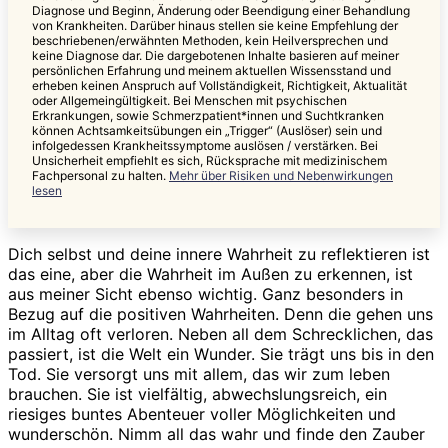
Diagnose und Beginn, Änderung oder Beendigung einer Behandlung
von Krankheiten. Darüber hinaus stellen sie keine Empfehlung der
beschriebenen/erwähnten Methoden, kein Heilversprechen und
keine Diagnose dar. Die dargebotenen Inhalte basieren auf meiner
persönlichen Erfahrung und meinem aktuellen Wissensstand und
erheben keinen Anspruch auf Vollständigkeit, Richtigkeit, Aktualität
oder Allgemeingültigkeit. Bei Menschen mit psychischen
Erkrankungen, sowie Schmerzpatient*innen und Suchtkranken
können Achtsamkeitsübungen ein „Trigger“ (Auslöser) sein und
infolgedessen Krankheitssymptome auslösen / verstärken. Bei
Unsicherheit empfiehlt es sich, Rücksprache mit medizinischem
Fachpersonal zu halten.
Mehr über Risiken und Nebenwirkungen
lesen
Dich selbst und deine innere Wahrheit zu reflektieren ist
das eine, aber die Wahrheit im Außen zu erkennen, ist
aus meiner Sicht ebenso wichtig. Ganz besonders in
Bezug auf die positiven Wahrheiten. Denn die gehen uns
im Alltag oft verloren. Neben all dem Schrecklichen, das
passiert, ist die Welt ein Wunder. Sie trägt uns bis in den
Tod. Sie versorgt uns mit allem, das wir zum leben
brauchen. Sie ist vielfältig, abwechslungsreich, ein
riesiges buntes Abenteuer voller Möglichkeiten und
wunderschön. Nimm all das wahr und finde den Zauber