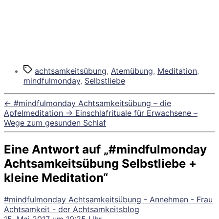
Schlagwörter
achtsamkeitsübung
,
Atemübung
,
Meditation
,
mindfulmonday
,
Selbstliebe
←
#mindfulmonday Achtsamkeitsübung – die
Apfelmeditation
→
Einschlafrituale für Erwachsene –
Wege zum gesunden Schlaf
Eine Antwort auf „#mindfulmonday
Achtsamkeitsübung Selbstliebe +
kleine Meditation“
#mindfulmonday Achtsamkeitsübung - Annehmen - Frau
sagt:
Achtsamkeit - der Achtsamkeitsblog
15. Mai 2017 um 10:25 Uhr