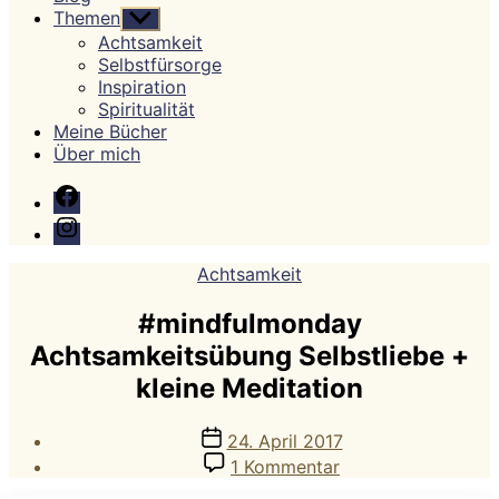
Themen
Untermenü
anzeigen
Achtsamkeit
Selbstfürsorge
Inspiration
Spiritualität
Meine Bücher
Über mich
Facebook
Instagram
Kategorien
Achtsamkeit
#mindfulmonday
Achtsamkeitsübung Selbstliebe +
kleine Meditation
Veröffentlichungsdatum
24. April 2017
zu
1 Kommentar
#mindfulmonday