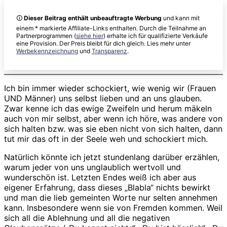
Achtsamkeitsübun
Selbstliebe
🛈
Dieser Beitrag enthält unbeauftragte Werbung
und kann mit
+
einem * markierte Affiliate-Links enthalten. Durch die Teilnahme an
kleine
Partnerprogrammen (
siehe hier
) erhalte ich für qualifizierte Verkäufe
Meditation
eine Provision. Der Preis bleibt für dich gleich. Lies mehr unter
Werbekennzeichnung
und
Transparenz
.
Ich bin immer wieder schockiert, wie wenig wir (Frauen
UND Männer) uns selbst lieben und an uns glauben.
Zwar kenne ich das ewige Zweifeln und herum mäkeln
auch von mir selbst, aber wenn ich höre, was andere von
sich halten bzw. was sie eben nicht von sich halten, dann
tut mir das oft in der Seele weh und schockiert mich.
Natürlich könnte ich jetzt stundenlang darüber erzählen,
warum jeder von uns unglaublich wertvoll und
wunderschön ist. Letzten Endes weiß ich aber aus
eigener Erfahrung, dass dieses „Blabla“ nichts bewirkt
und man die lieb gemeinten Worte nur selten annehmen
kann. Insbesondere wenn sie von Fremden kommen. Weil
sich all die Ablehnung und all die negativen