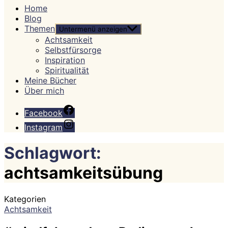
Home
Blog
Themen
Untermenü anzeigen
Achtsamkeit
Selbstfürsorge
Inspiration
Spiritualität
Meine Bücher
Über mich
Facebook
Instagram
Schlagwort:
achtsamkeitsübung
Kategorien
Achtsamkeit