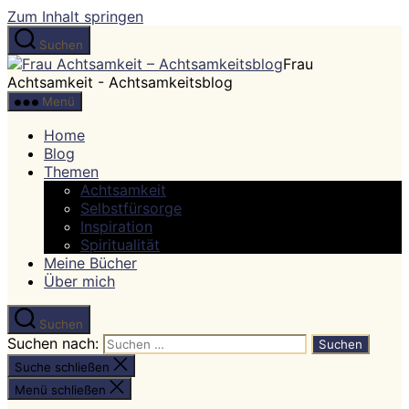
Zum Inhalt springen
Suchen
Frau
Achtsamkeit - Achtsamkeitsblog
Menü
Home
Blog
Themen
Achtsamkeit
Selbstfürsorge
Inspiration
Spiritualität
Meine Bücher
Über mich
Suchen
Suchen nach:
Suche schließen
Menü schließen