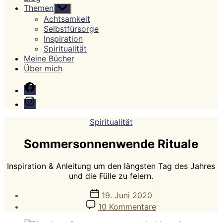
Themen
Untermenü
anzeigen
Achtsamkeit
Selbstfürsorge
Inspiration
Spiritualität
Meine Bücher
Über mich
Facebook
Instagram
Kategorien
Spiritualität
Sommersonnenwende Rituale
Inspiration & Anleitung um den längsten Tag des Jahres
und die Fülle zu feiern.
Veröffentlichungsdatum
19. Juni 2020
zu
10 Kommentare
Sommersonnenw