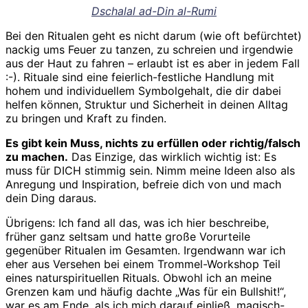
Dschalal ad-Din al-Rumi
Bei den Ritualen geht es nicht darum (wie oft befürchtet)
nackig ums Feuer zu tanzen, zu schreien und irgendwie
aus der Haut zu fahren – erlaubt ist es aber in jedem Fall
:-). Rituale sind eine feierlich-festliche Handlung mit
hohem und individuellem Symbolgehalt, die dir dabei
helfen können, Struktur und Sicherheit in deinen Alltag
zu bringen und Kraft zu finden.
Es gibt kein Muss, nichts zu erfüllen oder richtig/falsch
zu machen.
Das Einzige, das wirklich wichtig ist: Es
muss für DICH stimmig sein. Nimm meine Ideen also als
Anregung und Inspiration, befreie dich von und mach
dein Ding daraus.
Übrigens: Ich fand all das, was ich hier beschreibe,
früher ganz seltsam und hatte große Vorurteile
gegenüber Ritualen im Gesamten. Irgendwann war ich
eher aus Versehen bei einem Trommel-Workshop Teil
eines naturspirituellen Rituals. Obwohl ich an meine
Grenzen kam und häufig dachte „Was für ein Bullshit!“,
war es am Ende, als ich mich darauf einließ, magisch-