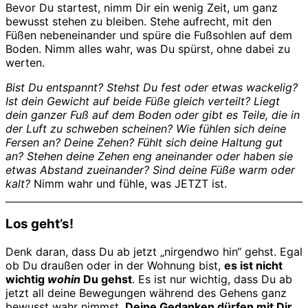
Bevor Du startest, nimm Dir ein wenig Zeit, um ganz
bewusst stehen zu bleiben. Stehe aufrecht, mit den
Füßen nebeneinander und spüre die Fußsohlen auf dem
Boden. Nimm alles wahr, was Du spürst, ohne dabei zu
werten.
Bist Du entspannt? Stehst Du fest oder etwas wackelig?
Ist dein Gewicht auf beide Füße gleich verteilt? Liegt
dein ganzer Fuß auf dem Boden oder gibt es Teile, die in
der Luft zu schweben scheinen? Wie fühlen sich deine
Fersen an? Deine Zehen? Fühlt sich deine Haltung gut
an? Stehen deine Zehen eng aneinander oder haben sie
etwas Abstand zueinander? Sind deine Füße warm oder
kalt?
Nimm wahr und fühle, was JETZT ist.
Los geht’s!
Denk daran, dass Du ab jetzt „nirgendwo hin“ gehst. Egal
ob Du draußen oder in der Wohnung bist,
es ist nicht
wichtig
wohin
Du gehst
. Es ist nur wichtig, dass Du ab
jetzt all deine Bewegungen während des Gehens ganz
bewusst wahr nimmst.
Deine Gedanken dürfen mit Dir