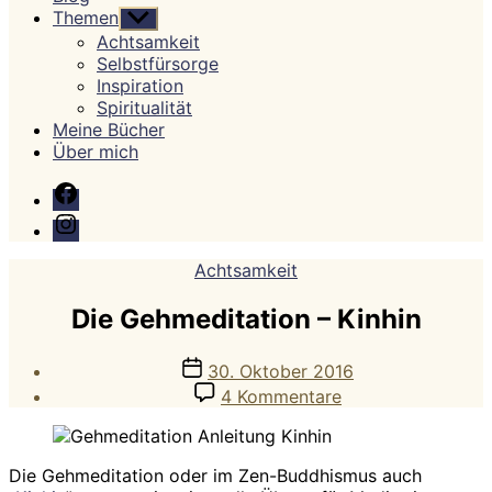
Themen
Untermenü
anzeigen
Achtsamkeit
Selbstfürsorge
Inspiration
Spiritualität
Meine Bücher
Über mich
Facebook
Instagram
Kategorien
Achtsamkeit
Die Gehmeditation – Kinhin
Veröffentlichungsdatum
30. Oktober 2016
zu
4 Kommentare
Die
Gehmeditation
–
Die Gehmeditation oder im Zen-Buddhismus auch
Kinhin