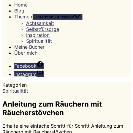
Home
Blog
Themen
Untermenü anzeigen
Achtsamkeit
Selbstfürsorge
Inspiration
Spiritualität
Meine Bücher
Über mich
Facebook
Instagram
Kategorien
Spiritualität
Anleitung zum Räuchern mit
Räucherstövchen
Erhalte eine einfache Schritt für Schritt Anleitung zum
Räuchern mit Räucherstövchen.