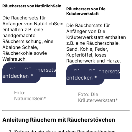
Räuchersets von NatürlichSein
Räuchersets von Die
Kräuterwerkstatt
Die Räuchersets für
Anfänger von NatürlichSein
Die Räuchersets für
enthalten z.B. eine
Anfänger von Die
handgemachte
Kräuterwerkstatt enthalten
Räuchermischung, eine
z.B. eine Räucherschale,
Abalone Schale,
Sand, Kohle, Feder,
Räucherkohle sowie
Kupferlöffel, loses
Weihrauch.
Räucherwerk und Harze.
Diese Räuchersets
Diese Räuchersets
entdecken *
entdecken *
Foto:
Foto: Die
NatürlichSein*
Kräuterwerkstatt*
Anleitung Räuchern mit
Räucherstövchen
Sofern du ein Harz auf dem Räucherstövchen