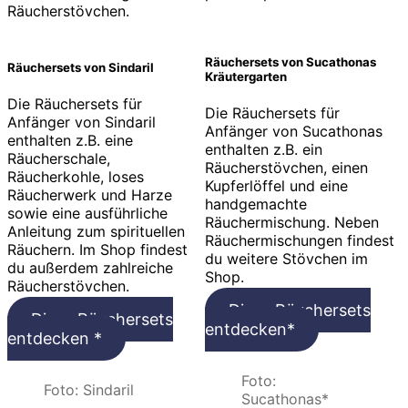
Räucherstövchen.
Räuchersets von Sucathonas
Räuchersets von Sindaril
Kräutergarten
Die Räuchersets für
Die Räuchersets für
Anfänger von Sindaril
Anfänger von Sucathonas
enthalten z.B. eine
enthalten z.B. ein
Räucherschale,
Räucherstövchen, einen
Räucherkohle, loses
Kupferlöffel und eine
Räucherwerk und Harze
handgemachte
sowie eine ausführliche
Räuchermischung. Neben
Anleitung zum spirituellen
Räuchermischungen findest
Räuchern. Im Shop findest
du weitere Stövchen im
du außerdem zahlreiche
Shop.
Räucherstövchen.
Diese Räuchersets
Diese Räuchersets
entdecken*
entdecken *
Foto:
Foto: Sindaril
Sucathonas*