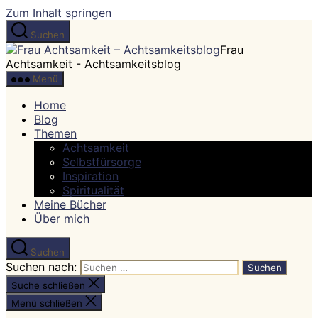
Zum Inhalt springen
Suchen
Frau
Achtsamkeit - Achtsamkeitsblog
Menü
Home
Blog
Themen
Achtsamkeit
Selbstfürsorge
Inspiration
Spiritualität
Meine Bücher
Über mich
Suchen
Suchen nach:
Suche schließen
Menü schließen