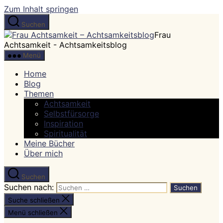
Zum Inhalt springen
Suchen
Frau
Achtsamkeit - Achtsamkeitsblog
Menü
Home
Blog
Themen
Achtsamkeit
Selbstfürsorge
Inspiration
Spiritualität
Meine Bücher
Über mich
Suchen
Suchen nach:
Suche schließen
Menü schließen